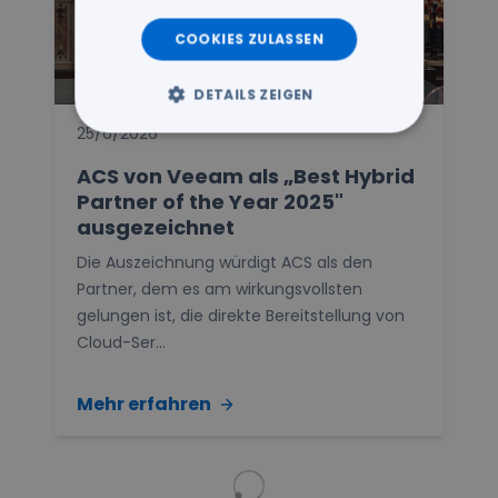
COOKIES ZULASSEN
DETAILS ZEIGEN
25/6/2026
ACS von Veeam als „Best Hybrid
Partner of the Year 2025"
ausgezeichnet
Die Auszeichnung würdigt ACS als den
Partner, dem es am wirkungsvollsten
gelungen ist, die direkte Bereitstellung von
Cloud-Ser...
Mehr erfahren