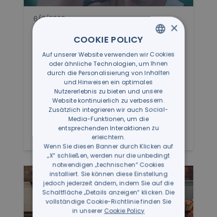
6/7/2026
×
Shadow AI: Was es ist und
COOKIE POLICY
warum es ein konkretes
Auf unserer Website verwenden wir Cookies
ITALIAN
Cybersicherheitsrisiko für
oder ähnliche Technologien, um Ihnen
moderne Unternehmen darstellt
GERMAN
durch die Personalisierung von Inhalten
und Hinweisen ein optimales
Shadow AI bezeichnet die nicht autorisierte
Nutzererlebnis zu bieten und unsere
Nutzung von Werkzeugen der künstlichen
Website kontinuierlich zu verbessern.
Intellige...
Zusätzlich integrieren wir auch Social-
Media-Funktionen, um die
entsprechenden Interaktionen zu
Mehr erfahren
erleichtern.
Wenn Sie diesen Banner durch Klicken auf
„X“ schließen, werden nur die unbedingt
notwendigen „technischen“ Cookies
installiert. Sie können diese Einstellung
jedoch jederzeit ändern, indem Sie auf die
Schaltfläche „Details anzeigen“ klicken. Die
vollständige Cookie-Richtlinie finden Sie
in unserer
Cookie Policy