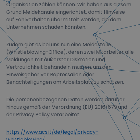
Organisation zählen können. Wir haben aus diesem
Grund Meldekanäle eingerichtet, damit Hinweise
auf Fehlverhalten übermittelt werden, die dem
Unternehmen schaden könnten.
Zudem gibt es bei uns nun eine Meldestelle
(Whistleblowing-Office), deren zwei Mitarbeiter alle
Meldungen mit äußerster Diskretion und
Vertraulichkeit behandeln müssen, um den
Hinweisgeber vor Repressalien oder
Benachteiligungen am Arbeitsplatz zu schützen.
Die personenbezogenen Daten werden darüber
hinaus gemäß der Verordnung (EU) 2016/679 und
der Privacy Policy verarbeitet.
https://www.acs.it/de/legal/privacy-
whistleblowing/