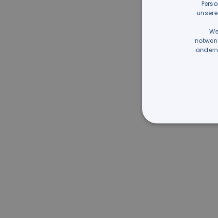
Perso
unsere
We
notwend
ändern,