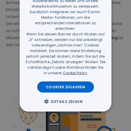
Nutzererlebnis zu bieten und unsere
Schwachstelle ab. Unwissentlich falsche Verhalten eines
Website kontinuierlich zu verbessern.
Einzelnen kann die Sicherheit des gesamten
Zusätzlich integrieren wir auch Social-
Unternehmens gefährden.
Media-Funktionen, um die
entsprechenden Interaktionen zu
Die einzige Möglichkeit, sich gegen diese Betrugsmasche
erleichtern.
zu schützen, ist die Schulung und Sensibilisierung Ihrer
Wenn Sie diesen Banner durch Klicken auf
Mitarbeitenden. Mit unserem
Anti-Phishing-Training
ist
„X“ schließen, werden nur die unbedingt
das nun kinderleicht!
notwendigen „technischen“ Cookies
installiert. Sie können diese Einstellung
jedoch jederzeit ändern, indem Sie auf die
Schaltfläche „Details anzeigen“ klicken. Die
vollständige Cookie-Richtlinie finden Sie
in unserer
Cookie Policy
COOKIES ZULASSEN
DETAILS ZEIGEN