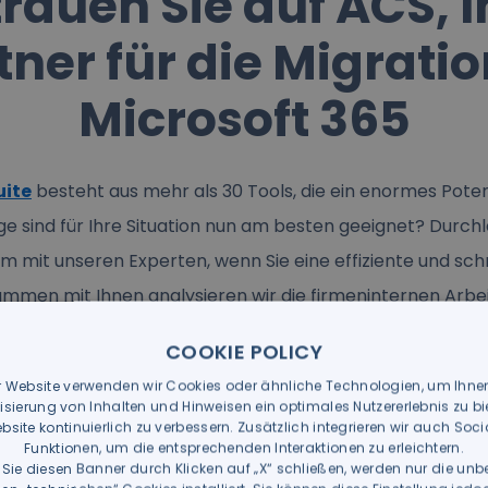
rauen Sie auf ACS, 
tner für die Migratio
Microsoft 365
uite
besteht aus mehr als 30 Tools, die ein enormes Poten
 sind für Ihre Situation nun am besten geeignet? Durchl
 mit unseren Experten, wenn Sie eine effiziente und sc
mmen mit Ihnen analysieren wir die firmeninternen Arbe
 dabei, die entsprechenden Tools zu identifizieren, zu i
COOKIE POLICY
Ihre Mitarbeiter diesbezüglich zu schulen.
r Website verwenden wir Cookies oder ähnliche Technologien, um Ihne
isierung von Inhalten und Hinweisen ein optimales Nutzererlebnis zu b
bsite kontinuierlich zu verbessern. Zusätzlich integrieren wir auch Soc
Funktionen, um die entsprechenden Interaktionen zu erleichtern.
Sie diesen Banner durch Klicken auf „X“ schließen, werden nur die unb