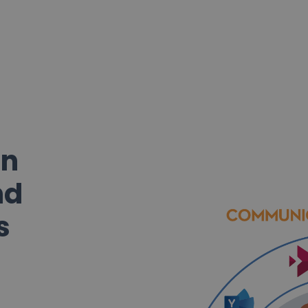
on
nd
s