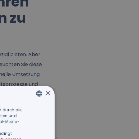
Ihren
n zu
zial bieten. Aber
euchten Sie diese
hnelle Umsetzung
itsprozesse und
×
mplementieren und
n durch die
ITALIAN
ieten und
GERMAN
ial-Media-
edingt