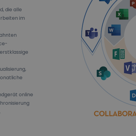
, die alle
Arbeiten im
zahnten
ice-
rstklassige
alisierung,
monatliche
ndgerät online
chronisierung
.