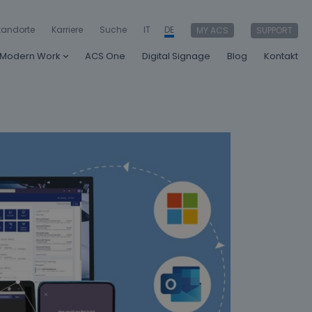
tandorte
Karriere
Suche
IT
DE
MY ACS
SUPPORT
Modern Work
ACS One
Digital Signage
Blog
Kontakt