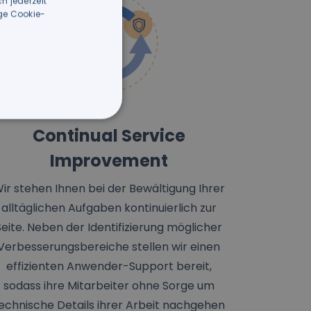
h jederzeit
ige Cookie-
Continual Service
Improvement
ir stehen Ihnen bei der Bewältigung Ihrer
alltäglichen Aufgaben kontinuierlich zur
Seite. Neben der Identifizierung möglicher
Verbesserungsbereiche stellen wir einen
effizienten Anwender-Support bereit,
sodass ihre Mitarbeiter ohne Sorge um
echnische Details ihrer Arbeit nachgehen