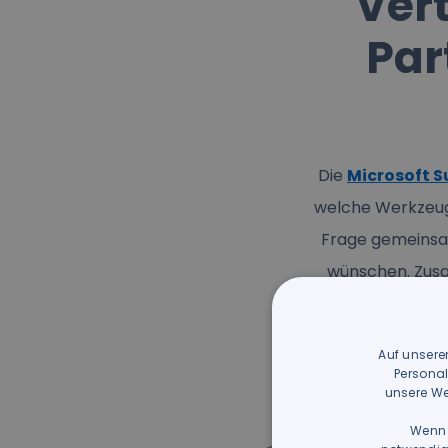
Vert
Par
Die
Microsoft S
welche Werkzeuge
Frage gemeinsam
wünschen. Zusa
unterstützen Sie
Auf unsere
Personal
unsere We
Wenn 