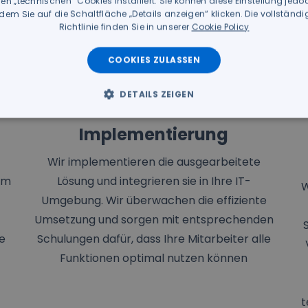
n „technischen“ Cookies installiert. Sie können diese Einstellung jedoc
dem Sie auf die Schaltfläche „Details anzeigen“ klicken. Die vollständ
Richtlinie finden Sie in unserer
Cookie Policy
COOKIES ZULASSEN
DETAILS ZEIGEN
Implementierung
Wir implementieren die ausgearbeitete
rem
Lösung und integrieren sie in Ihre IT-
W
Umgebung. Wir überwachen die effiziente
Umsetzung und sorgen mit entsprechenden
e
Schulungen dafür, dass Ihre Mitarbeiter alle
Funktionen optimal nutzen können
t