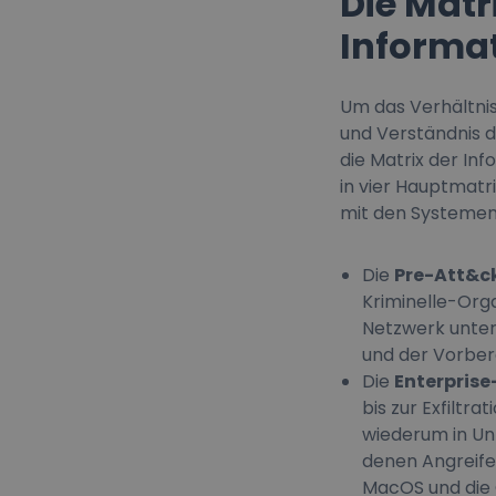
Die Matr
Informa
Um das Verhältnis
und Verständnis 
die Matrix der I
in vier Hauptmatri
mit den Systemen 
Die
Pre-Att&c
Kriminelle-Orga
Netzwerk unter
und der Vorbere
Die
Enterprise
bis zur Exfiltra
wiederum in Un
denen Angreife
MacOS und die 