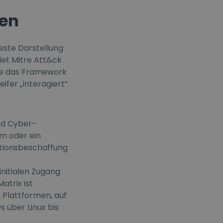
gen
este Darstellung
et Mitre Att&ck
tre das Framework
eifer „interagiert“
nd Cyber-
em oder ein
ationsbeschaffung
initialen Zugang
atrix ist
 Plattformen, auf
 über Linux bis