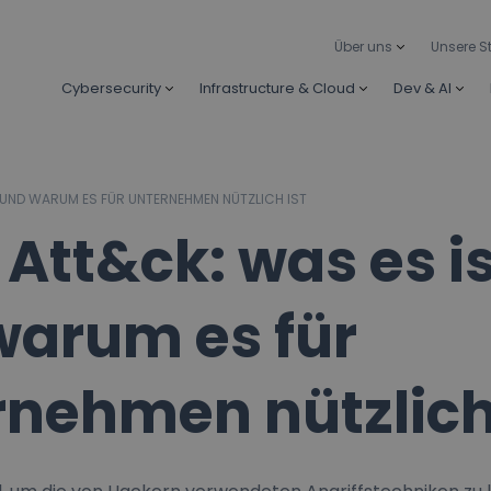
Über uns
Unsere S
Cybersecurity
Infrastructure & Cloud
Dev & AI
 UND WARUM ES FÜR UNTERNEHMEN NÜTZLICH IST
 Att&ck: was es i
warum es für
nehmen nützlich 