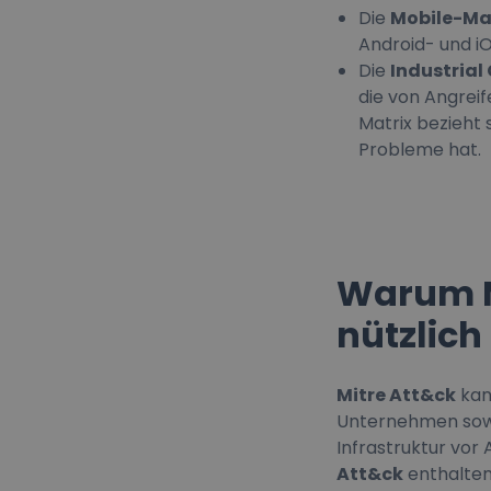
Die
Mobile-Ma
Android- und 
Die
Industrial
die von Angrei
Matrix bezieht 
Probleme hat.
Warum M
nützlich 
Mitre Att&ck
kan
Unternehmen sowie
Infrastruktur vo
Att&ck
enthalten