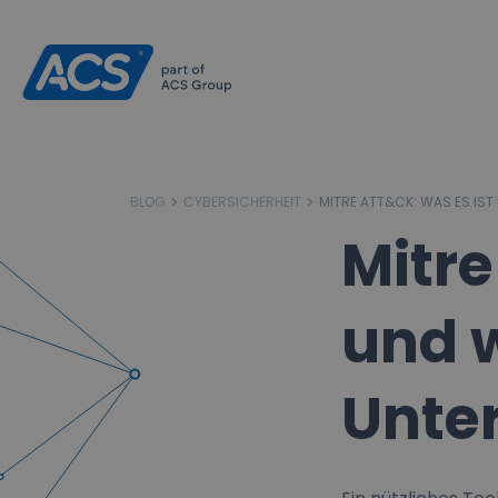
BLOG
CYBERSICHERHEIT
MITRE ATT&CK: WAS ES IST
Mitre
und 
Unter