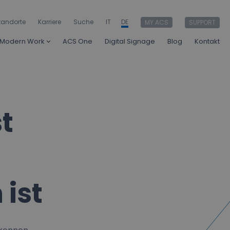
tandorte
Karriere
Suche
IT
DE
MY ACS
SUPPORT
Modern Work
ACS One
Digital Signage
Blog
Kontakt
st
ist