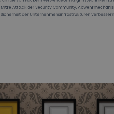
ol, um die von Hackern verwendeten Angriffstechniken zu
r Mitre Att&ck der Security Community, Abwehrmechani
e Sicherheit der Unternehmensinfrastrukturen verbesser