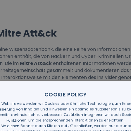
Mitre Att&ck
 eine Wissensdatenbank, die eine Reihe von Informationen
ahren enthält, die von Hackern und Cyber-Kriminellen O
. Die im
Mitre Att&ck
enthaltenen Informationen werde
erheitsgemeinschaft gesammelt und dokumentieren das 
e Interaktionsweise mit den Elementen des ins Visier g
s.
on der
Mitre Corporation
, einem gemeinnützigen ameri
COOKIE POLICY
llt, der das Ziel hat, Regierungsbehörden in verschieden
r Website verwenden wir Cookies oder ähnliche Technologien, um Ihne
 Informationssicherheit, zu unterstützen. Der Name des To
isierung von Inhalten und Hinweisen ein optimales Nutzererlebnis zu b
Tactics, Techniques & Common Knowledge
.
bsite kontinuierlich zu verbessern. Zusätzlich integrieren wir auch Soc
möglicht es daher, die von Hackern verwendeten Techni
Funktionen, um die entsprechenden Interaktionen zu erleichtern.
dem sie in leicht zugängliche Matrizen eingefügt werden..
Sie diesen Banner durch Klicken auf „X“ schließen, werden nur die unb