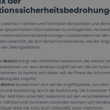
ix der
tionssicherheitsbedrohun
 zwischen Taktiken und Techniken darzustellen und die b
der gesammelten Informationen zu ermöglichen, verwend
nformationssicherheitsbedrohungen. Insbesondere hat Mi
zen unterteilt, die sich darauf konzentrieren, wie der Angr
der Zielorganisation:
k-Matrix
bringt alle Aktivitäten zusammen, die Hacker u
nisationen vor dem direkten Angriff auf ein Ziel, ein Syst
nehmen. Es bezieht sich daher auf die Phase der Inform
itung des Angriffs;
-Matrix
konzentriert sich auf die Angriffsphase, von dem 
tion und Auswirkung, durch die Ausführung. Die Enterprise-M
ter-Matrizen unterteilt, basierend auf den verschiedenen
r Taktiken und Techniken anwenden können: von Windows
Cloud-Welt mit AWS, GCP, Office365, SaaS-Plattform;