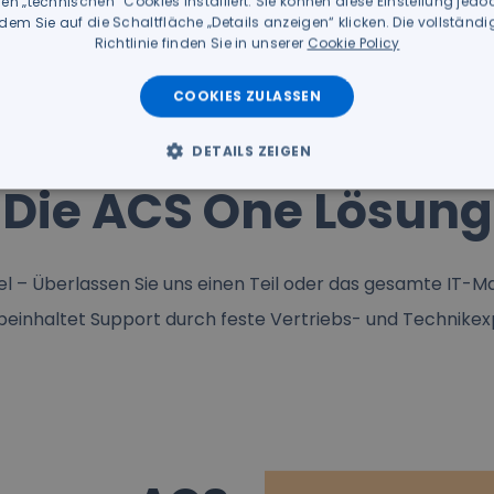
n „technischen“ Cookies installiert. Sie können diese Einstellung jedoc
dem Sie auf die Schaltfläche „Details anzeigen“ klicken. Die vollständ
Richtlinie finden Sie in unserer
Cookie Policy
COOKIES ZULASSEN
DETAILS ZEIGEN
Die ACS One Lösung
bel – Überlassen Sie uns einen Teil oder das gesamte IT
beinhaltet Support durch feste Vertriebs- und Technikex