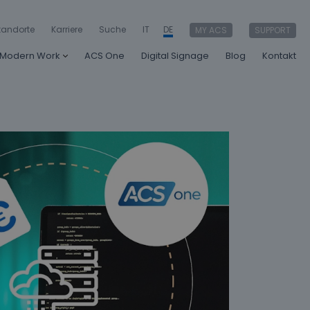
tandorte
Karriere
Suche
IT
DE
MY ACS
SUPPORT
Modern Work
ACS One
Digital Signage
Blog
Kontakt