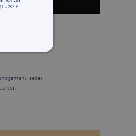
h jederzeit
ige Cookie-
-Management. Jedes
perten.