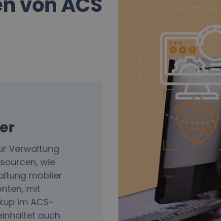
n von ACS
er
ur Verwaltung
sourcen, wie
altung mobiler
nten, mit
kup im ACS-
inhaltet auch