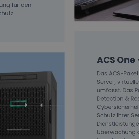
ung für den
hutz.
ACS One 
Das ACS-Paket,
Server, virtue
umfasst. Das P
Detection & R
Cybersicherhei
Schutz Ihrer S
Dienstleistung
Überwachung de