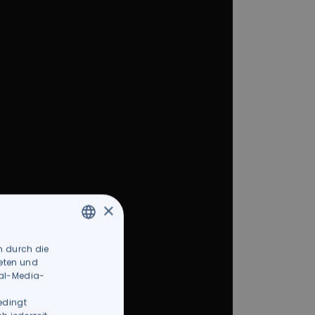
×
n durch die
ITALIAN
ieten und
GERMAN
ial-Media-
edingt