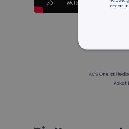
notwendige
ändern, in
ACS One ist flexi
Paket 