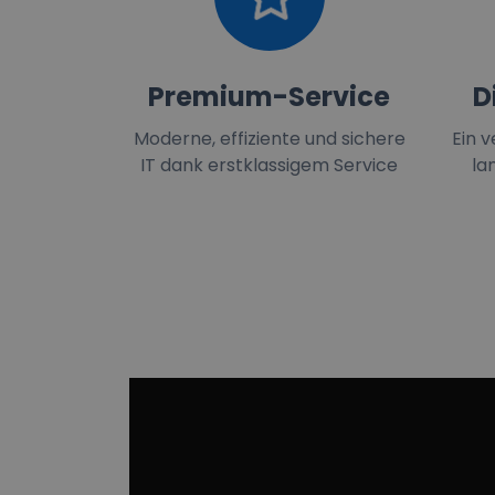
Premium-Service
D
Moderne, effiziente und sichere
Ein v
IT dank erstklassigem Service
la