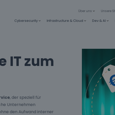
Über uns
Unsere S
Cybersecurity
Infrastructure & Cloud
Dev & AI
e IT zum
rvice
, der speziell für
ische Unternehmen
T ohne den Aufwand interner