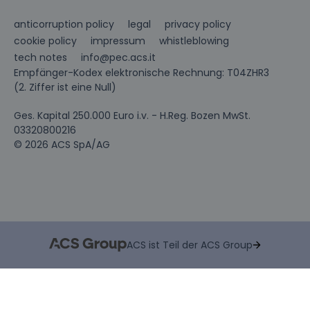
anticorruption policy
legal
privacy policy
cookie policy
impressum
whistleblowing
info@pec.acs.it
tech notes
Empfänger-Kodex elektronische Rechnung: T04ZHR3
(2. Ziffer ist eine Null)
Ges. Kapital 250.000 Euro i.v. - H.Reg. Bozen MwSt.
03320800216
© 2026 ACS SpA/AG
ACS ist Teil der ACS Group