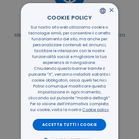
×
COOKIE POLICY
Prevenzione
Sul nostro sito web utilizziamo cookie o
ITALIAN
tecnologie simili, per consentire il corretto
Identificazione di falle nel sistema di sicurezza
GERMAN
funzionamento del sito, ma anche per
e possibilità di prevenire attacchi
personalizzare contenuti ed annunci,
facilitare le interazioni con le nostre
funzionalità social e migliorare la tua
esperienza di navigazione.
Chiudendo questo banner tramite il
pulsante “X”, verranno installati soltanto i
cookie obbligatori, ossia quelli tecnici.
Potrai comunque modificare questa
impostazione in ogni momento,
cliccando sul pulsante “mostra dettagli”.
Per la visione dell’informativa completa
sui cookie, visita la nostra
Cookie policy
Controllo
Quadro complessivo della propria
ACCETTA TUTTI I COOKIE
infrastruttura e dei dispositivi aziendali