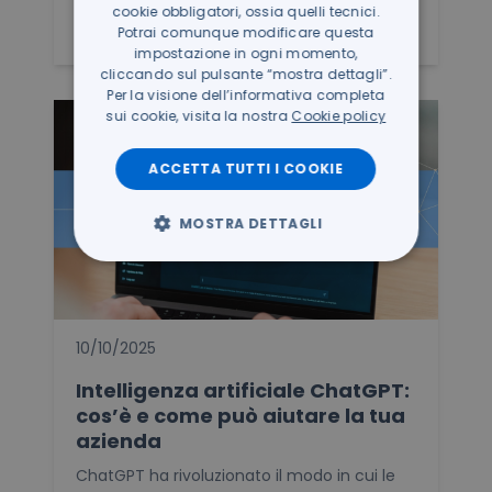
cookie obbligatori, ossia quelli tecnici.
Approfondisci
Potrai comunque modificare questa
impostazione in ogni momento,
cliccando sul pulsante “mostra dettagli”.
Per la visione dell’informativa completa
sui cookie, visita la nostra
Cookie policy
ACCETTA TUTTI I COOKIE
MOSTRA DETTAGLI
10/10/2025
Intelligenza artificiale ChatGPT:
cos’è e come può aiutare la tua
azienda
ChatGPT ha rivoluzionato il modo in cui le