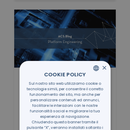
×
COOKIE POLICY
9/1/2026
Sul nostro sito web utilizziamo cookie o
ITALIAN
IaaS: cos’è e come funziona
tecnologie simili, per consentire il corretto
l’Infrastructure as a Service per
GERMAN
funzionamento del sito, ma anche per
le aziende
personalizzare contenuti ed annunci,
facilitare le interazioni con le nostre
Il termine IaaS indica un modello in cui le
funzionalità social e migliorare la tua
risorse infrastrutturali vengono fornite via
esperienza di navigazione.
Chiudendo questo banner tramite il
Internet da un provider specializzat...
pulsante “X”, verranno installati soltanto i