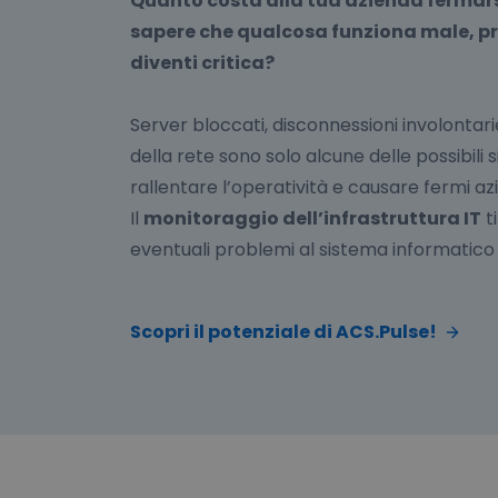
Quanto costa alla tua azienda fermars
sapere che qualcosa funziona male, pr
diventi critica?
Server bloccati, disconnessioni involontari
della rete sono solo alcune delle possibili
rallentare l’operatività e causare fermi azi
Il
monitoraggio dell’infrastruttura IT
t
eventuali problemi al sistema informatic
Scopri il potenziale di ACS.Pulse!