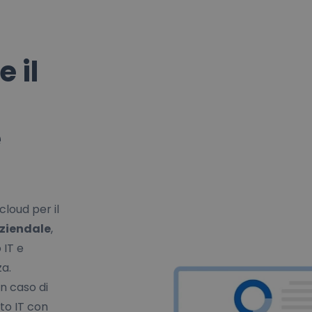
 il
e
cloud per il
aziendale
,
 IT e
za.
in caso di
to IT con