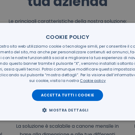
tua azienda
Le principali caratteristiche della nostra soluzione:
COOKIE POLICY
ostro sito web utilizziamo cookie o tecnologie simili, per consentire il co
mento del sito, ma anche per personalizzare contenuti ed annunci, faci
ni con le nostre funzionalità social e migliorare la tua esperienza di na
do questo banner tramite il pulsante “X”, verranno installati soltanto 
ri, ossia quelli tecnici. Potrai comunque modificare questa impostazio
iccando sul pulsante “mostra dettagli”. Per la visione dell’informat
sui cookie, visita la nostra
Cookie policy
ACCETTA TUTTI I COOKIE
MOSTRA DETTAGLI
Soluzione scalabile
e
La soluzione è scalabile a canone mensile in
al
base alla dimensione e alle tue differenti