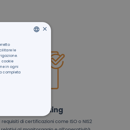
×
rretto
ITALIAN
litare le
GERMAN
vigazione.
i cookie
ne in ogni
iva completa
Reporting
I requisiti di certificazioni come ISO o NIS2
relativi al monitoraggio e all’operatività