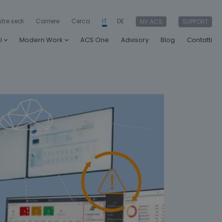
stre sedi
Carriere
Cerca
IT
DE
MY ACS
SUPPORT
I
Modern Work
ACS One
Advisory
Blog
Contatti