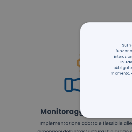
Sul n
funziona
interazio
Chiuden
obbligato
momento, cl
Monitoraggio e supporto
Implementazione adatta e flessibile all
dimensioni dell’infrastruttura IT e grazie 