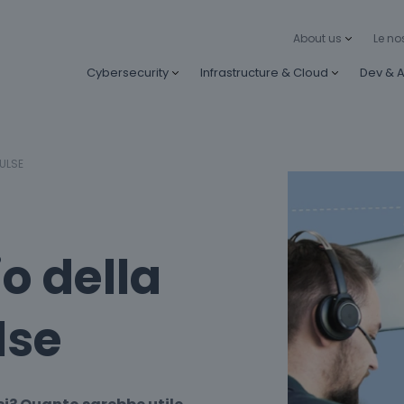
About us
Le no
Cybersecurity
Infrastructure & Cloud
Dev & A
ULSE
o della
lse