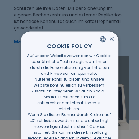
Schützen Sie Ihre Daten: Mit der Sicherung im
eigenen Rechenzentrum und externer Replikation
ist nahtlose Kontinuität auch im Katastrophenfall
gewährleistet.
×
Mehr erfahren
COOKIE POLICY
Auf unserer Website verwenden wir Cookies
ITALIAN
oder ähnliche Technologien, um Ihnen
GERMAN
durch die Personalisierung von Inhalten
und Hinweisen ein optimales
Nutzererlebnis zu bieten und unsere
Website kontinuierlich zu verbessern.
Zusätzlich integrieren wir auch Social-
Media-Funktionen, um die
entsprechenden Interaktionen zu
erleichtern.
Wenn Sie diesen Banner durch Klicken auf
„X“ schließen, werden nur die unbedingt
notwendigen „technischen“ Cookies
installiert. Sie können diese Einstellung
jedoch jederzeit ändern, indem Sie auf die