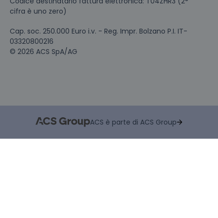
Codice destinatario fattura elettronica: T04ZHR3 (2°
cifra è uno zero)
Cap. soc. 250.000 Euro i.v. - Reg. Impr. Bolzano P.I. IT-
03320800216
© 2026 ACS SpA/AG
ACS è parte di ACS Group