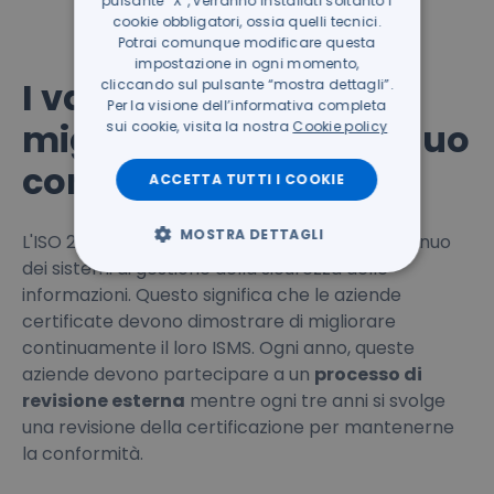
pulsante “X”, verranno installati soltanto i
cookie obbligatori, ossia quelli tecnici.
Potrai comunque modificare questa
impostazione in ogni momento,
I vantaggi del
cliccando sul pulsante “mostra dettagli”.
Per la visione dell’informativa completa
miglioramento continuo
sui cookie, visita la nostra
Cookie policy
con l'ISO 27001
ACCETTA TUTTI I COOKIE
MOSTRA DETTAGLI
L'ISO 27001 garantisce un miglioramento continuo
dei sistemi di gestione della sicurezza delle
informazioni. Questo significa che le aziende
certificate devono dimostrare di migliorare
continuamente il loro ISMS. Ogni anno, queste
aziende devono partecipare a un
processo di
revisione esterna
mentre ogni tre anni si svolge
una revisione della certificazione per mantenerne
la conformità.