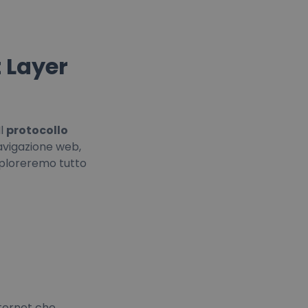
t Layer
Il
protocollo
avigazione web,
esploreremo tutto
nternet che