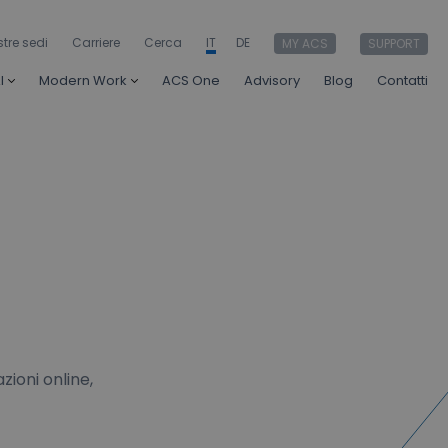
stre sedi
Carriere
Cerca
IT
DE
MY ACS
SUPPORT
I
Modern Work
ACS One
Advisory
Blog
Contatti
ioni online,