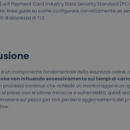
, e il Payment Card Industry Data Security Standard (PCI
no linee guida su come configurare correttamente un se
ti di sicurezza di TLS.
usione
LS è un componente fondamentale della sicurezza online,
zione non influendo eccessivamente sui tempi di car
n processo continuo che richiede un monitoraggio e un 
 al passo con le ultime minacce e vulnerabilità, quindi an
rimanere sul pezzo per non perdersi aggiornamenti del p
ive.