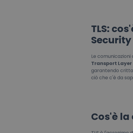
TLS: cos'
Security
Le comunicazioni 
Transport Layer 
garantendo crittog
ciò che c'è da sap
Cos'è la 
TLS è l'acronimo d