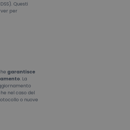
 DSS). Questi
rver per
 che
garantisce
icamento
. La
aggiornamento
che nel caso del
rotocollo o nuove