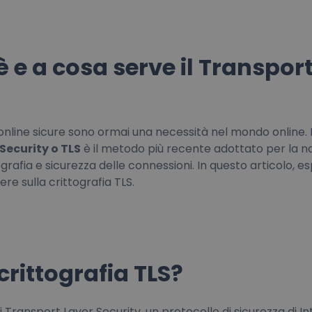
è e a cosa serve il Transpor
online sicure sono ormai una necessità nel mondo online. 
Security o TLS
è il metodo più recente adottato per la n
rafia e sicurezza delle connessioni. In questo articolo, 
ere sulla crittografia TLS.
crittografia TLS?
i Transport Layer Security, un protocollo di sicurezza di I