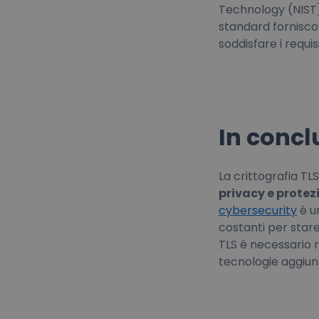
Technology (NIST)
standard fornisco
soddisfare i requisi
In concl
La crittografia T
privacy e prote
cybersecurity
è u
costanti per stare
TLS è necessario 
tecnologie aggiunt