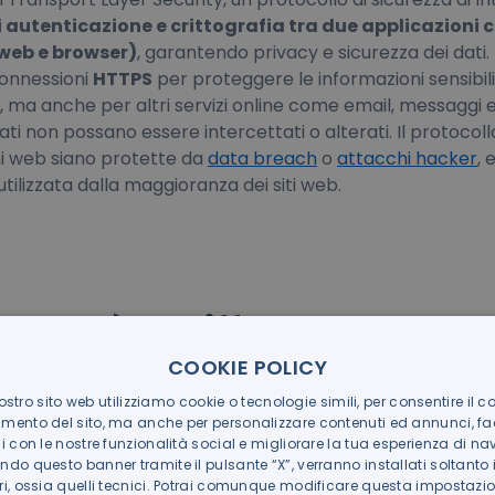
di autenticazione e crittografia tra due applicazioni
 web e browser)
, garantendo privacy e sicurezza dei dati. 
 connessioni
HTTPS
per proteggere le informazioni sensibil
, ma anche per altri servizi online come email, messaggi e
ati non possano essere intercettati o alterati. Il protocol
ni web siano protette da
data breach
o
attacchi hacker
, 
tilizzata dalla maggioranza dei siti web.
, qual è la differenza?
COOKIE POLICY
 concetti strettamente legati: è infatti possibile vedere i
ostro sito web utilizziamo cookie o tecnologie simili, per consentire il co
 del
SSL - Secure Sockets Layer
, il cui cambio nome si d
mento del sito, ma anche per personalizzare contenuti ed annunci, faci
rganizzazione diversa (IETF) rispetto a quella originaria (
ni con le nostre funzionalità social e migliorare la tua esperienza di na
do questo banner tramite il pulsante “X”, verranno installati soltanto 
que spesso utilizzati come sinonimi, e sono in tanti a defi
ri, ossia quelli tecnici. Potrai comunque modificare questa impostazio