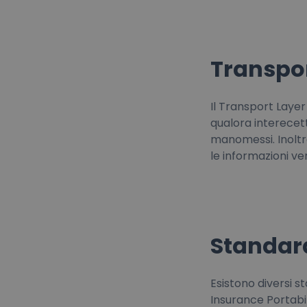
Transpor
Il Transport Layer
qualora interecett
manomessi. Inoltre
le informazioni v
Standard
Esistono diversi s
Insurance Portabil