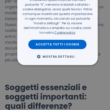
per i soggetti inseriti nell’elenco NIS nel 2025. Le
pulsante “X”, verranno installati soltanto i
organizzazioni devono essere in grado di rilevare un
cookie obbligatori, ossia quelli tecnici. Potrai
incidente, qualificarlo secondo i criteri della
comunque modificare questa impostazione
Determinazione ACN n. 379907/2025 e attivare il
in ogni momento, cliccando sul pulsante
“mostra dettagli”. Per la visione
flusso verso il CSIRT Italia: pre-notifica entro 24 ore,
dell’informativa completa sui cookie, visita
notifica completa entro 72 ore, relazione finale
la nostra
Cookie policy
entro 30 giorni. Questo richiede strumenti di
monitoraggio operativi, ruoli definiti e procedure
ACCETTA TUTTI I COOKIE
documentate. Un assessment preventivo della
propria capacità di risposta è il punto di partenza
MOSTRA DETTAGLI
più utile.
Soggetti essenziali e
soggetti importanti:
quali differenze?