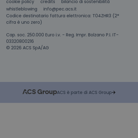
cookie policy
credits
bilancio di sostenibilità
info@pec.acs.it
whistleblowing
Codice destinatario fattura elettronica: T04ZHR3 (2°
cifra è uno zero)
Cap. soc. 250.000 Euro i.v. - Reg. Impr. Bolzano P.I. IT-
03320800216
© 2026 ACS SpA/AG
ACS è parte di ACS Group