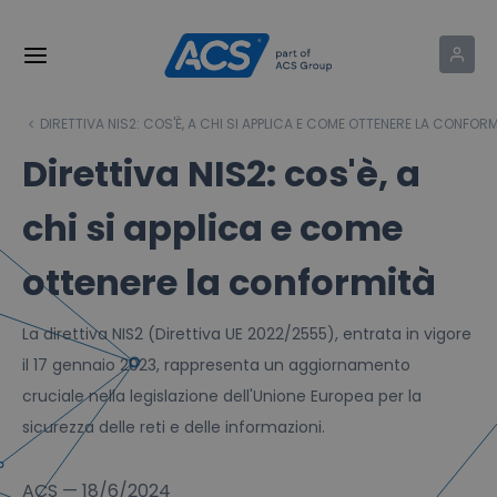
DIRETTIVA NIS2: COS'È, A CHI SI APPLICA E COME OTTENERE LA CONFOR
Direttiva NIS2: cos'è, a
chi si applica e come
ottenere la conformità
La direttiva NIS2 (Direttiva UE 2022/2555), entrata in vigore
il 17 gennaio 2023, rappresenta un aggiornamento
cruciale nella legislazione dell'Unione Europea per la
sicurezza delle reti e delle informazioni.
ACS
—
18/6/2024