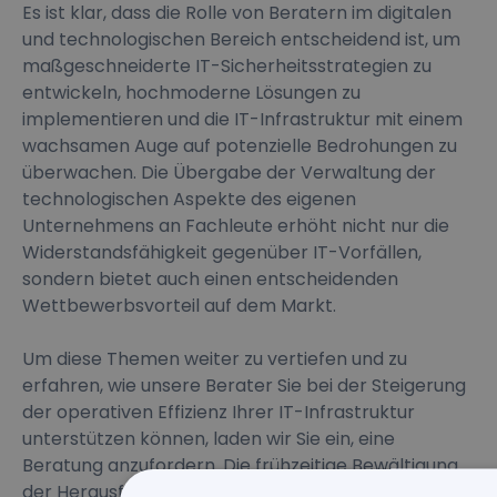
Es ist klar, dass die Rolle von Beratern im digitalen
und technologischen Bereich entscheidend ist, um
maßgeschneiderte IT-Sicherheitsstrategien zu
entwickeln, hochmoderne Lösungen zu
implementieren und die IT-Infrastruktur mit einem
wachsamen Auge auf potenzielle Bedrohungen zu
überwachen. Die Übergabe der Verwaltung der
technologischen Aspekte des eigenen
Unternehmens an Fachleute erhöht nicht nur die
Widerstandsfähigkeit gegenüber IT-Vorfällen,
sondern bietet auch einen entscheidenden
Wettbewerbsvorteil auf dem Markt.
Um diese Themen weiter zu vertiefen und zu
erfahren, wie unsere Berater Sie bei der Steigerung
der operativen Effizienz Ihrer IT-Infrastruktur
unterstützen können, laden wir Sie ein, eine
Beratung anzufordern. Die frühzeitige Bewältigung
der Herausforderungen von morgen bedeutet, sich