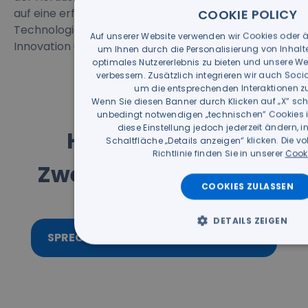
auf eine erfolgreiche Zukunft vorzubereiten, in der
COOKIE POLICY
Technologie und Sicherheit Hand in Hand gehen, um
Auf unserer Website verwenden wir Cookies oder 
Innovation und Wachstum zu fördern.
um Ihnen durch die Personalisierung von Inhalt
optimales Nutzererlebnis zu bieten und unsere Web
verbessern. Zusätzlich integrieren wir auch Soc
um die entsprechenden Interaktionen zu 
Wenn Sie diesen Banner durch Klicken auf „X“ sch
unbedingt notwendigen „technischen“ Cookies in
diese Einstellung jedoch jederzeit ändern, 
Haben Sie noch
Schaltfläche „Details anzeigen“ klicken. Die v
Richtlinie finden Sie in unserer
Cooki
Zweifel oder Fragen?
COOKIES ZULASSEN
DETAILS ZEIGEN
SPRECHEN SIE MIT UNSEREN EXPERTEN