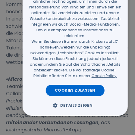
ähnliche Technologien, um Ihnen durch die
kommunizieren mit einer Benutzererfahrung auf
GERMAN
Personalisierung von Inhalten und Hinweisen ein
höchstem Niveau.
optimales Nutzererlebnis zu bieten und unsere
In einem Moment, in dem Fachkenntnisse immer
Website kontinuierlich zu verbessern. Zusätzlich
integrieren wir auch Social-Media-Funktionen,
schwieriger zu finden sind, ist
Microsoft 365
daher
um die entsprechenden Interaktionen zu
die Plattform, die es dir ermöglicht, deinen
erleichtern.
Mitarbeitern besser zu helfen, aber auch neue
Wenn Sie diesen Banner durch Klicken auf „X“
Talente anzuziehen. Die Talente, die alle suchen und
schließen, werden nur die unbedingt
notwendigen „technischen“ Cookies installiert.
die dir die Möglichkeit geben, deine Organisation
Sie können diese Einstellung jedoch jederzeit
wettbewerbsfähiger zu machen.
ändern, indem Sie auf die Schaltfläche „Details
anzeigen“ klicken. Die vollständige Cookie-
Richtlinie finden Sie in unserer
Cookie Policy
«
Microsoft 365
– erzählt unser Mirco Balboni,
Teamleiter Unified Communications &
COOKIES ZULASSEN
Collaboration -
ist die Cloud-Plattform für die
Produktivität, die alles beinhaltet, was du für eine
DETAILS ZEIGEN
effiziente Unternehmenszusammenarbeit
benötigst. Wir sprechen von einem Ökosystem von
miteinander verbundenen Lösungen
, das
leistungsstarke Microsoft-Apps,