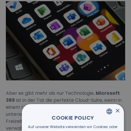
Aber es gibt mehr als nur Technologie,
Microsoft
365
ist in der Tat die perfekte Cloud-Suite, wenn in
einem Unternehmen neue Generationen mit völlig
×
unterschiedlichen Arbeitsanforderungen auftreten:
COOKIE POLICY
Freizeit verwalten, Arbeitslasten in völliger Freiheit
Auf unserer Website verwenden wir Cookies oder
ITALIAN
verwalten und unabhängig vom „Wo“, digital