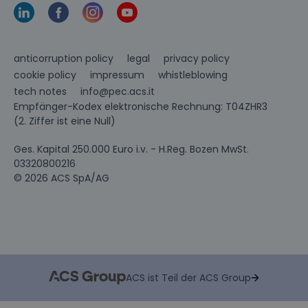
anticorruption policy
legal
privacy policy
cookie policy
impressum
whistleblowing
info@pec.acs.it
tech notes
Empfänger-Kodex elektronische Rechnung: T04ZHR3
(2. Ziffer ist eine Null)
Ges. Kapital 250.000 Euro i.v. - H.Reg. Bozen MwSt.
03320800216
© 2026 ACS SpA/AG
ACS ist Teil der ACS Group