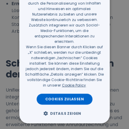
GERMAN
Ermöglichung von Smart Working
: UC-
durch die Personalisierung von Inhalten
und Hinweisen ein optimales
Lösungen ermöglichen eine effektive
Nutzererlebnis zu bieten und unsere
Kommunikation unabhängig vom physischen
Website kontinuierlich zu verbessern.
Standort, unterstützen flexibles und remote
Zusätzlich integrieren wir auch Social-
Arbeiten.
Media-Funktionen, um die
entsprechenden Interaktionen zu
erleichtern.
Wenn Sie diesen Banner durch Klicken auf
„X“ schließen, werden nur die unbedingt
notwendigen „technischen“ Cookies
Schlüsseltechnologien
installiert. Sie können diese Einstellung
jedoch jederzeit ändern, indem Sie auf die
der UC
Schaltfläche „Details anzeigen“ klicken. Die
vollständige Cookie-Richtlinie finden Sie
in unserer
Cookie Policy
Unified Communication basiert auf verschiedenen
integrierten Technologien, die die
COOKIES ZULASSEN
Unternehmenskommunikation optimieren. Dazu
gehört VoIP (Voice over Internet Protocol), das es
DETAILS ZEIGEN
ermöglicht, Anrufe über das Internet zu tätigen und
erweiterte Funktionen wie Anrufaufzeichnung und