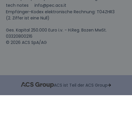
info@pec.acs.it
tech notes
Empfänger-Kodex elektronische Rechnung: T04ZHR3
(2. Ziffer ist eine Null)
Ges. Kapital 250.000 Euro i.v. - H.Reg. Bozen MwSt.
03320800216
© 2026 ACS SpA/AG
ACS ist Teil der ACS Group