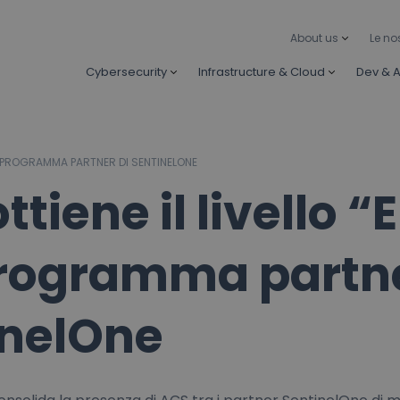
About us
Le no
Cybersecurity
Infrastructure & Cloud
Dev & A
NEL PROGRAMMA PARTNER DI SENTINELONE
tiene il livello “E
programma partne
inelOne