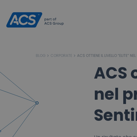
BLOG
CORPORATE
ACS OTTIENE IL LIVELLO “ELITE” 
ACS ot
nel 
Sent