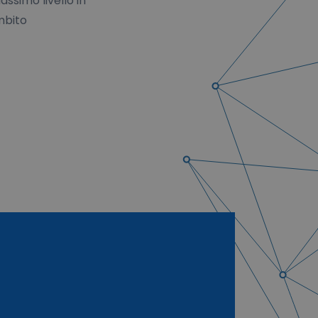
ssimo livello in
mbito