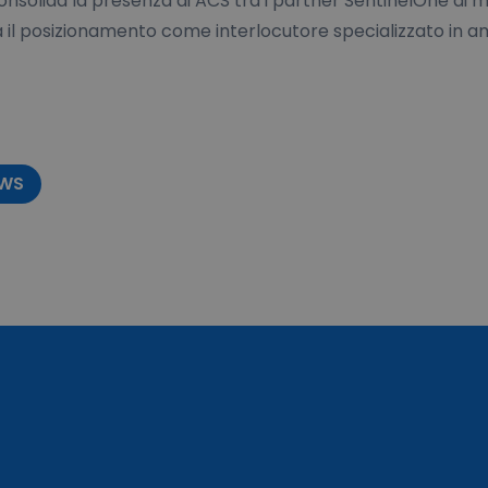
onsolida la presenza di ACS tra i partner SentinelOne di ma
za il posizionamento come interlocutore specializzato in a
EWS