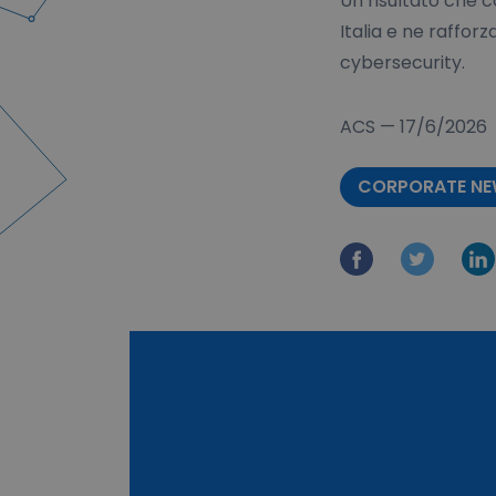
Un risultato che c
Italia e ne raffor
cybersecurity.
ACS
—
17/6/2026
CORPORATE N