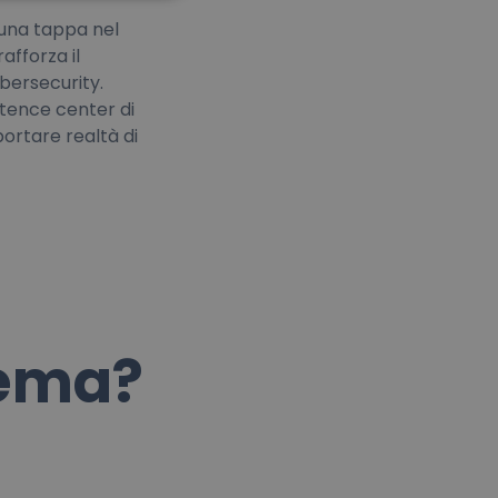
 una tappa nel
afforza il
bersecurity.
etence center di
portare realtà di
tema?