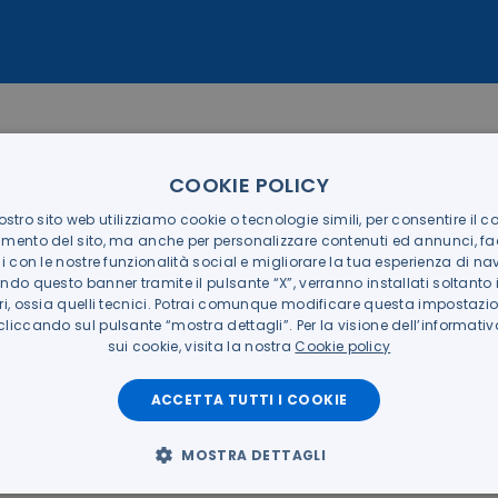
COOKIE POLICY
 il livello Elite nel programma PartnerOne di Sentin
ostro sito web utilizziamo cookie o tecnologie simili, per consentire il co
er i partner dell’azienda. Il riconoscimento attesta il ruo
mento del sito, ma anche per personalizzare contenuti ed annunci, faci
o nell’adozione e nell’integrazione delle soluzioni Sentine
ni con le nostre funzionalità social e migliorare la tua esperienza di na
do questo banner tramite il pulsante “X”, verranno installati soltanto 
 le imprese.
ri, ossia quelli tecnici. Potrai comunque modificare questa impostazio
iccando sul pulsante “mostra dettagli”. Per la visione dell’informat
n cui le minacce informatiche evolvono rapidamente, la c
sui cookie, visita la nostra
Cookie policy
nte ad ACS di proporre alle aziende una piattaforma di 
tificiale, progettata per supportare prevenzione, rilevame
ACCETTA TUTTI I COOKIE
nt e identità. Le tecnologie SentinelOne vengono integrat
l’obiettivo di aiutare le organizzazioni a elevare il proprio li
MOSTRA DETTAGLI
e.