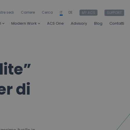
stre sedi
Carriere
Cerca
IT
DE
MY ACS
SUPPORT
I
Modern Work
ACS One
Advisory
Blog
Contatti
lite”
r di