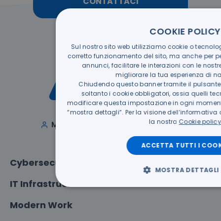
CONTATTACI
COOKIE POLICY
Sul nostro sito web utilizziamo cookie o tecnologi
corretto funzionamento del sito, ma anche per p
annunci, facilitare le interazioni con le nostr
migliorare la tua esperienza di n
Chiudendo questo banner tramite il pulsante “
soltanto i cookie obbligatori, ossia quelli t
modificare questa impostazione in ogni moment
“mostra dettagli”. Per la visione dell’informativa
la nostra
Cookie polic
Italiano
MY ACS
Deutsch
ACCETTA TUTTI I COOK
Cybersecurity
MOSTRA DETTAGLI
IT Infrastructure
Modern Work