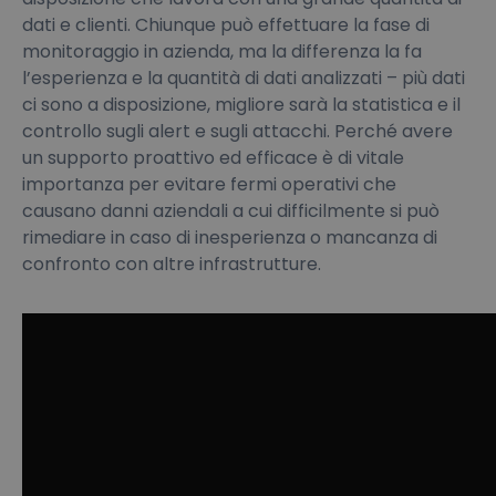
dati e clienti. Chiunque può effettuare la fase di
monitoraggio in azienda, ma la differenza la fa
l’esperienza e la quantità di dati analizzati – più dati
ci sono a disposizione, migliore sarà la statistica e il
controllo sugli alert e sugli attacchi. Perché avere
un supporto proattivo ed efficace è di vitale
importanza per evitare fermi operativi che
causano danni aziendali a cui difficilmente si può
rimediare in caso di inesperienza o mancanza di
confronto con altre infrastrutture.