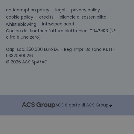
anticorruption policy
legal
privacy policy
cookie policy
credits
bilancio di sostenibilità
info@pec.acs.it
whistleblowing
Codice destinatario fattura elettronica: T04ZHR3 (2°
cifra è uno zero)
Cap. soc. 250.000 Euro i.v. - Reg. Impr. Bolzano P.I. IT-
03320800216
© 2026 ACS SpA/AG
ACS è parte di ACS Group