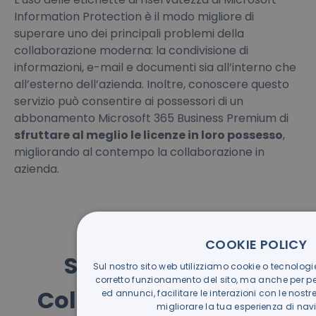
Information Protection è il modo migliore di
superare uno dei principali problemi della
collaborazione moderna: la condivisione di
informazioni, e-mail e documenti sia all’interno che
all’esterno dell’azienda. Inoltre, conoscere questo
servizio può consentire ai possessori di un
abbonamento Microsoft 365 Business Premium di
sfruttare al meglio le licenze in loro possesso
,
migliorando al contempo la collaborazione in
azienda.
COOKIE POLICY
Scarica la guida
Sul nostro sito web utilizziamo cookie o tecnologie 
corretto funzionamento del sito, ma anche per pe
Collaboration di ACS
ed annunci, facilitare le interazioni con le nostr
migliorare la tua esperienza di nav