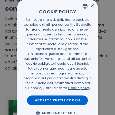
×
con i tuoi colleghi:
COOKIE POLICY
Inviare messaggi ai tuoi colleghi via mail per
Sul nostro sito web utilizziamo cookie o
ITALIAN
collaborare non sarà più necessario. Con
Teams
tecnologie simili, per consentire il corretto
GERMAN
funzionamento del sito, ma anche per
hai tutto ciò che ti serve la tua giornata lavorativa
personalizzare contenuti ed annunci,
in un unico tool integrato agli altri tool della suite,
facilitare le interazioni con le nostre
per una collaborazione all’altezza dello
smart
funzionalità social e migliorare la tua
working
. Rimani sempre in contatto con il tuo
esperienza di navigazione.
Chiudendo questo banner tramite il
team e condividi idee e progetti. Chatta, comunica
pulsante “X”, verranno installati soltanto i
ed effettua vere e proprie riunioni virtuali
cookie obbligatori, ossia quelli tecnici.
collaborando in un unico posto, ovunque tu sia.
Potrai comunque modificare questa
impostazione in ogni momento,
cliccando sul pulsante “mostra dettagli”.
Per la visione dell’informativa completa
sui cookie, visita la nostra
Cookie policy
ACCETTA TUTTI I COOKIE
MOSTRA DETTAGLI