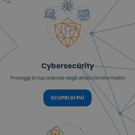
Cybersecurity
Proteggi la tua azienda dagli attacchi informatici
SCOPRI DI PIÙ