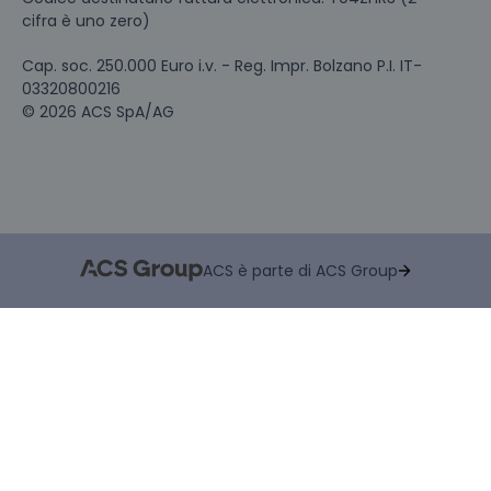
cifra è uno zero)
Cap. soc. 250.000 Euro i.v. - Reg. Impr. Bolzano P.I. IT-
03320800216
© 2026 ACS SpA/AG
ACS è parte di ACS Group