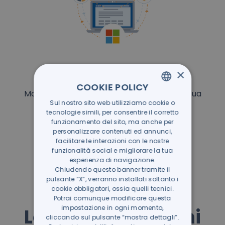
Modern Work
×
COOKIE POLICY
Modernizza lavoro e comunicazione nella tua
Sul nostro sito web utilizziamo cookie o
ITALIAN
azienda
tecnologie simili, per consentire il corretto
GERMAN
funzionamento del sito, ma anche per
personalizzare contenuti ed annunci,
SCOPRI DI PIÙ
facilitare le interazioni con le nostre
funzionalità social e migliorare la tua
esperienza di navigazione.
Chiudendo questo banner tramite il
pulsante “X”, verranno installati soltanto i
cookie obbligatori, ossia quelli tecnici.
Potrai comunque modificare questa
impostazione in ogni momento,
Leggi i nostri ultimi
cliccando sul pulsante “mostra dettagli”.