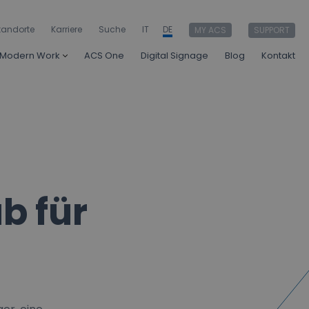
tandorte
Karriere
Suche
IT
DE
MY ACS
SUPPORT
Modern Work
ACS One
Digital Signage
Blog
Kontakt
b für