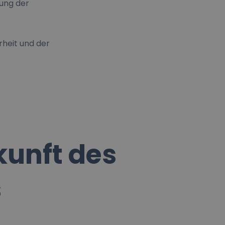
ung der
rheit und der
kunft des
s