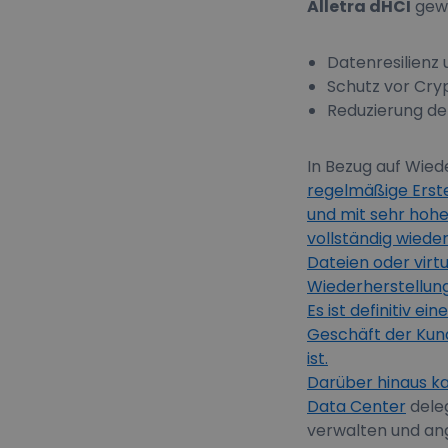
Alletra dHCI
gewä
Datenresilienz
Schutz vor Cry
Reduzierung de
In Bezug auf Wied
regelmäßige Erst
und mit sehr hohe
vollständig wiede
Dateien oder virtu
Wiederherstellung
Es ist definitiv 
Geschäft der Kund
ist.
Darüber hinaus ka
Data Center
deleg
verwalten und an