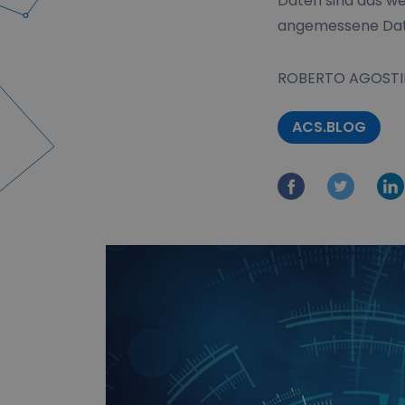
Daten sind das we
angemessene Dat
ROBERTO AGOSTI
ACS.BLOG