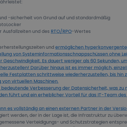
hrleistet:
 und -sicherheit von Grund auf und standardmäßig
ptoLocker
r Ausfallzeiten und des
RTO/RPO
-Wertes
erherstellungszeiten und
ermöglichen hyperkonvergente
ellung von Systeminformationsschnappschüssen ohne Le
r Geschwindigkeit. Es dauert weniger als 60 Sekunden, u
rherzustellen! Darüber hinaus ist es immer möglich, einz
elle Festplatten schrittweise wiederherzustellen, bis hin 
 von virtuellen Maschinen.
eine bedeutende Verbesserung der Datensicherheit, was zu
en führt und ein erheblicher Vorteil für das IT-Team d
nn es vollständig an einen externen Partner in der Versi
iert werden, der in der Lage ist, die Infrastruktur zu übe
gemessene Verteidigungs- und Schutzstrategien entspr