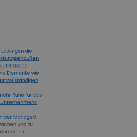
 Lösungen die
istungseinbußen
m 1 TB Daten
elne Elemente wie
zur vollständigen
 mehr Ruhe für das
es Unternehmens
on der
Managed
rwachen und zu
echend den