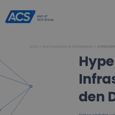
BLOG
DIGITALISIERUNG IN UNTERNEHMEN
HYPERKONV
Hype
Infra
den 