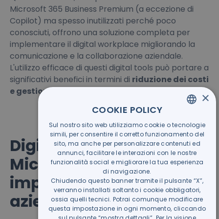
Microsoft 365 Business Premium (a eccezione di
Copilot) ma spesso inutilizzati perché poco
conosciuti, offrono una soluzione completa per
implementare il digital workplace migliorando la
comunicazione e la collaborazione aziendale.
L'utilizzo efficace di questi digital tools può portare a
significativi benefici in termini di
riduzione dei costi
e gestione centralizzata
delle risorse aziendali.
×
COOKIE POLICY
Sul nostro sito web utilizziamo cookie o tecnologie
ITALIAN
simili, per consentire il corretto funzionamento del
Digital Workplace con
GERMAN
sito, ma anche per personalizzare contenuti ed
annunci, facilitare le interazioni con le nostre
Microsoft 365, come
funzionalità social e migliorare la tua esperienza
di navigazione.
implementarlo in
Chiudendo questo banner tramite il pulsante “X”,
verranno installati soltanto i cookie obbligatori,
azienda
ossia quelli tecnici. Potrai comunque modificare
questa impostazione in ogni momento, cliccando
sul pulsante “mostra dettagli”. Per la visione