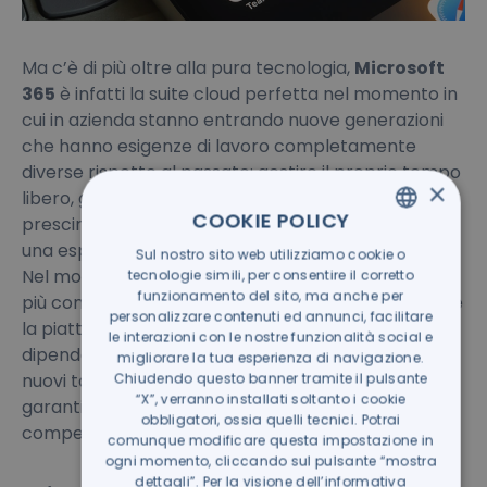
Ma c’è di più oltre alla pura tecnologia,
Microsoft
365
è infatti la suite cloud perfetta nel momento in
cui in azienda stanno entrando nuove generazioni
che hanno esigenze di lavoro completamente
diverse rispetto al passato: gestire il proprio tempo
×
libero, gestire i carichi di lavoro in totale libertà e a
COOKIE POLICY
prescindere dal “dove”, comunicare in digitale con
una esperienza di utilizzo di altissimo livello.
Sul nostro sito web utilizziamo cookie o
ITALIAN
Nel momento in cui le specializzazioni sono sempre
tecnologie simili, per consentire il corretto
GERMAN
funzionamento del sito, ma anche per
più complicate da trovare,
Microsoft 365
è dunque
personalizzare contenuti ed annunci, facilitare
la piattaforma che ti permette di aiutare i tuoi
le interazioni con le nostre funzionalità social e
dipendenti a lavorare meglio ma anche di attrarre
migliorare la tua esperienza di navigazione.
Chiudendo questo banner tramite il pulsante
nuovi talenti. I talenti che tutti cercano e che ti
“X”, verranno installati soltanto i cookie
garantiranno la possibilità di far diventare più
obbligatori, ossia quelli tecnici. Potrai
competitiva la tua organizzazione.
comunque modificare questa impostazione in
ogni momento, cliccando sul pulsante “mostra
dettagli”. Per la visione dell’informativa